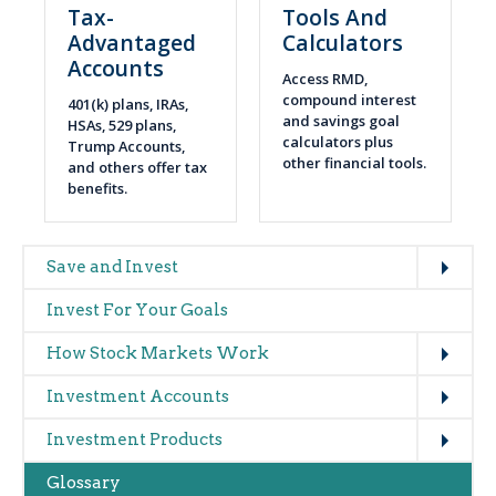
Tax-
Tools And
Advantaged
Calculators
Accounts
Access RMD,
compound interest
401(k) plans, IRAs,
and savings goal
HSAs, 529 plans,
calculators plus
Trump Accounts,
other financial tools.
and others offer tax
benefits.
Expand
Main
Save and Invest
navigation
Invest For Your Goals
(glossary)
Expand
How Stock Markets Work
Expand
Investment Accounts
Expand
Investment Products
Glossary