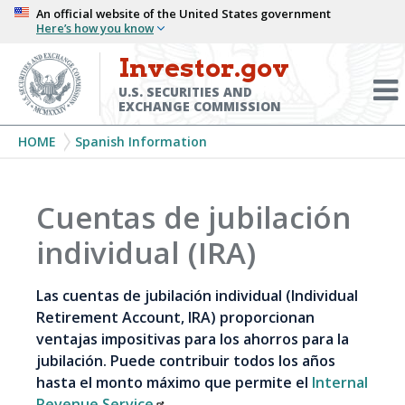
Skip
An official website of the United States government
Here’s how you know
to
main
Investor.gov
Menu
content
Toggl
U.S. SECURITIES AND
EXCHANGE COMMISSION
Breadcrumb
HOME
Spanish Information
Cuentas de jubilación
individual (IRA)
Las cuentas de jubilación individual (Individual
Retirement Account, IRA) proporcionan
ventajas impositivas para los ahorros para la
jubilación. Puede contribuir todos los años
hasta el monto máximo que permite el
Internal
Revenue Service
.