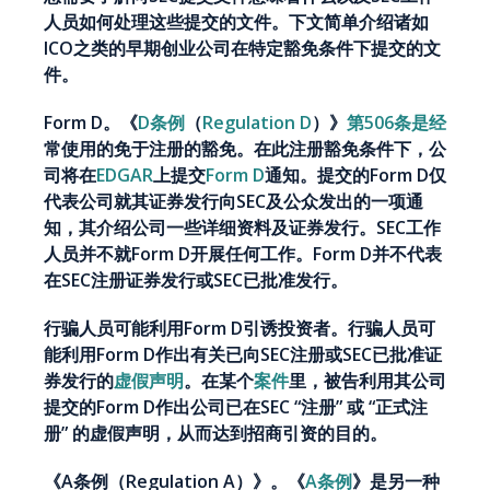
人员如何处理这些提交的文件。下文简单介绍诸如
ICO之类的早期创业公司在特定豁免条件下提交的文
件。
Form D。《
D条例
（
Regulation D
）》
第506条是经
常使用的免于注册的豁免。在此注册豁免条件下，公
司将在
EDGAR
上提交
Form D
通知。提交的Form D仅
代表公司就其证券发行向SEC及公众发出的一项通
知，其介绍公司一些详细资料及证券发行。SEC工作
人员并不就Form D开展任何工作。Form D并不代表
在SEC注册证券发行或SEC已批准发行。
行骗人员可能利用Form D引诱投资者。行骗人员可
能利用Form D作出有关已向SEC注册或SEC已批准证
券发行的
虚假声明
。在某个
案件
里，被告利用其公司
提交的Form D作出公司已在SEC “注册” 或 “正式注
册” 的虚假声明，从而达到招商引资的目的。
《A条例（Regulation A）》。《
A条例
》是另一种