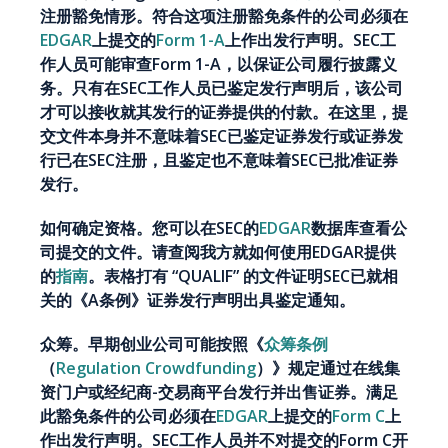
注册豁免情形。符合这项注册豁免条件的公司必须在
EDGAR
上提交的
Form 1-A
上作出发行声明。SEC工
作人员可能审查Form 1-A，以保证公司履行披露义
务。只有在SEC工作人员已鉴定发行声明后，该公司
才可以接收就其发行的证券提供的付款。在这里，提
交文件本身并不意味着SEC已鉴定证券发行或证券发
行已在SEC注册，且鉴定也不意味着SEC已批准证券
发行。
如何确定资格。您可以在SEC的
EDGAR
数据库查看公
司提交的文件。请查阅我方就如何使用EDGAR提供
的
指南
。表格打有 “QUALIF” 的文件证明SEC已就相
关的《A条例》证券发行声明出具鉴定通知。
众筹。早期创业公司可能按照《
众筹条例
（
Regulation Crowdfunding
）》规定通过在线集
资门户或经纪商-交易商平台发行并出售证券。满足
此豁免条件的公司必须在
EDGAR
上提交的
Form C
上
作出发行声明。SEC工作人员并不对提交的Form C开