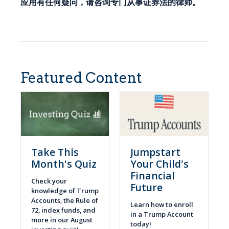
应用有任何疑问，请咨询专门从事证券法的律师。
Featured Content
Take This
Jumpstart
Month's Quiz
Your Child's
Financial
Check your
Future
knowledge of Trump
Accounts, the Rule of
Learn how to enroll
72, index funds, and
in a Trump Account
more in our August
today!