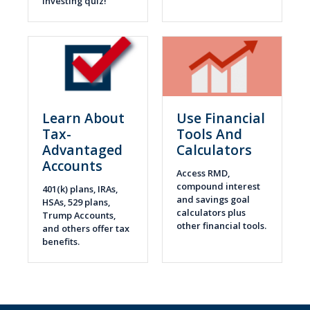
investing quiz!
Learn About
Use Financial
Tax-
Tools And
Advantaged
Calculators
Accounts
Access RMD,
compound interest
401(k) plans, IRAs,
and savings goal
HSAs, 529 plans,
calculators plus
Trump Accounts,
other financial tools.
and others offer tax
benefits.