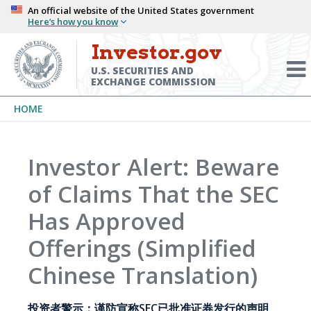
Skip
An official website of the United States government
Here’s how you know
to
main
Investor.gov
Menu
content
Toggl
U.S. SECURITIES AND
EXCHANGE COMMISSION
Breadcrumb
HOME
Investor Alert: Beware
of Claims That the SEC
Has Approved
Offerings (Simplified
Chinese Translation)
投资者警示：谨防宣称SEC已批准证券发行的声明